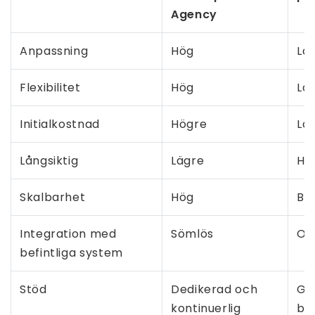
Agency
Anpassning
Hög
Lå
Flexibilitet
Hög
Lå
Initialkostnad
Högre
Lä
Långsiktig
Lägre
Hö
Skalbarhet
Hög
Be
Integration med
Sömlös
Of
befintliga system
Stöd
Dedikerad och
Ge
kontinuerlig
be