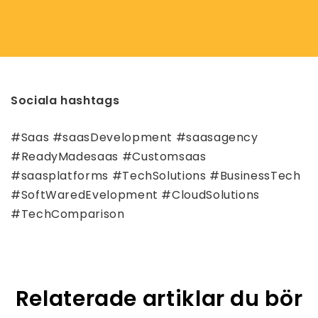
Sociala hashtags
#Saas #saasDevelopment #saasagency
#ReadyMadesaas #Customsaas
#saasplatforms #TechSolutions #BusinessTech
#SoftWaredEvelopment #CloudSolutions
#TechComparison
Relaterade artiklar du bör