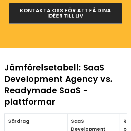
KONTAKTA OSS FÖR ATT FÅ DINA
IDÉER TILL LIV
Jämförelsetabell: SaaS
Development Agency vs.
Readymade SaaS -
plattformar
Särdrag
SaaS
Re
Development
pl