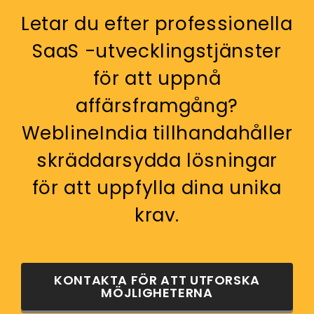
Letar du efter professionella
SaaS -utvecklingstjänster
för att uppnå
affärsframgång?
WeblineIndia tillhandahåller
skräddarsydda lösningar
för att uppfylla dina unika
krav.
KONTAKTA FÖR ATT UTFORSKA
MÖJLIGHETERNA