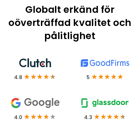
Globalt erkänd för
oöverträffad kvalitet och
pålitlighet
4.8
5
4.0
4.3