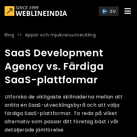
Skip to main content
SV
Blog
>>
Appar och mjukvaruutveckling
Home
»
Blog
»
SaaS Development Agency vs. Färdiga SaaS-p
SaaS Development
Agency vs. Färdiga
SaaS-plattformar
Utforska de viktigaste skillnaderna mellan att
anlita en SaaS-utvecklingsbyrå och att välja
färdiga SaaS-plattformar. Ta reda på vilket
alternativ som passar ditt företag bäst i vår
detaljerade jämförelse.