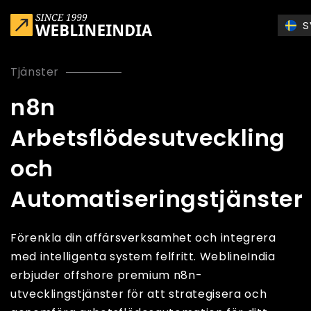
Skip to main content
S
Tjänster
n8n
Arbetsflödesutveckling
och
Automatiseringstjänster
Förenkla din affärsverksamhet och integrera
med intelligenta system felfritt. WeblineIndia
erbjuder offshore premium n8n-
utvecklingstjänster för att strategisera och