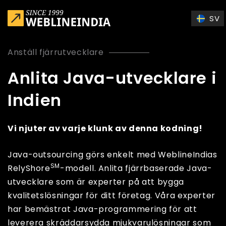
Skip to main content
SV
Anställ fjärrutvecklare
Anlita Java-utvecklare i
Indien
Vi njuter av varje klunk av denna kodning!
Java-outsourcing görs enkelt med WeblineIndias
SM
RelyShore
-modell. Anlita fjärrbaserade Java-
utvecklare som är experter på att bygga
kvalitetslösningar för ditt företag. Våra experter
har bemästrat Java-programmering för att
leverera skräddarsydda mjukvarulösningar som