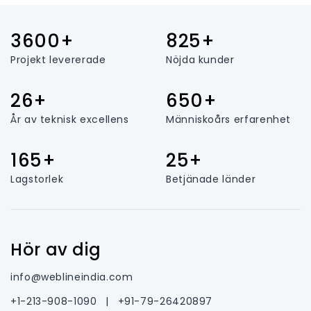
3600+
825+
Projekt levererade
Nöjda kunder
26+
650+
År av teknisk excellens
Människoårs erfarenhet
165+
25+
Lagstorlek
Betjänade länder
Hör av dig
info@weblineindia.com
+1-213-908-1090
|
+91-79-26420897