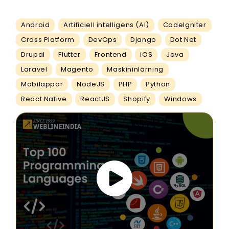
Android
Artificiell intelligens (AI)
CodeIgniter
Cross Platform
DevOps
Django
Dot Net
Drupal
Flutter
Frontend
iOS
Java
Laravel
Magento
Maskininlärning
Mobilappar
NodeJS
PHP
Python
React Native
ReactJS
Shopify
Windows