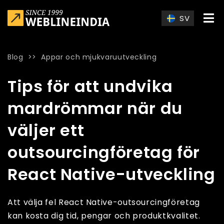
Skip to main content
SV
Blog
>>
Appar och mjukvaruutveckling
Home
»
Blog
»
Tips för att undvika mardrömmar när du väljer 
Tips för att undvika
mardrömmar när du
väljer ett
outsourcingföretag för
React Native-utveckling
Att välja fel React Native-outsourcingföretag
kan kosta dig tid, pengar och produktkvalitet.