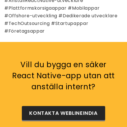
#AnställReactNative-utvecklare
#Plattformskorsigaappar #Mobilappar
#Offshore-utveckling #Dedikerade utvecklare
#TechOutsourcing #Startupappar
#Företagsappar
Vill du bygga en säker
React Native-app utan att
anställa internt?
KONTAKTA WEBLINEINDIA