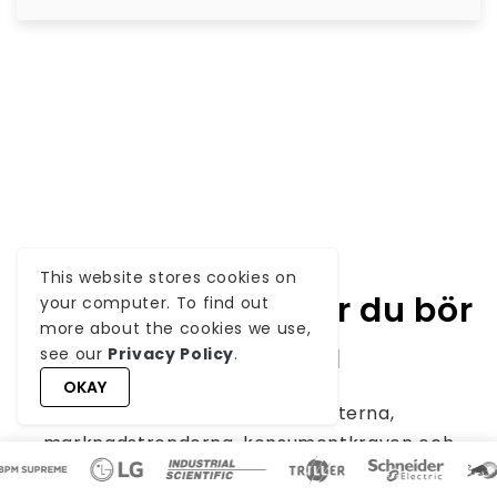
This website stores cookies on
Relaterade artiklar du bör
your computer. To find out
more about the cookies we use,
läsa nästa
see our
Privacy Policy
.
OKAY
Utforska de senaste insikterna,
marknadstrenderna, konsumentkraven och
expertis i vår Knowledge Corner där du hittar en