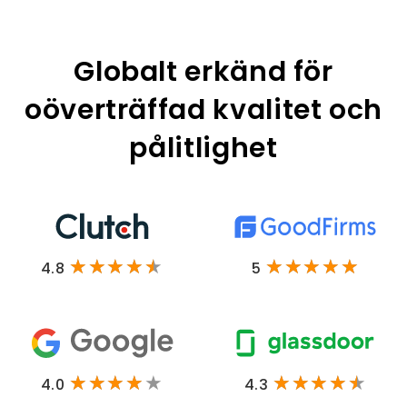
Globalt erkänd för
oöverträffad kvalitet och
pålitlighet
4.8
5
4.0
4.3