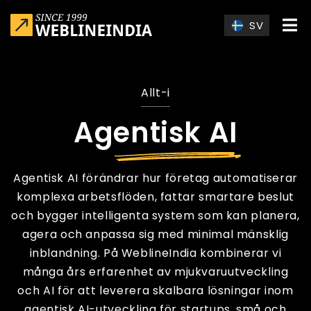
Skip to main content
SV
Allt-i
Agentisk AI
Agentisk AI förändrar hur företag automatiserar
komplexa arbetsflöden, fattar smartare beslut
och bygger intelligenta system som kan planera,
agera och anpassa sig med minimal mänsklig
inblandning. På WeblineIndia kombinerar vi
många års erfarenhet av mjukvaruutveckling
och AI för att leverera skalbara lösningar inom
agentisk AI-utveckling
för startups, små och