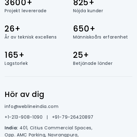
3600+
825+
Projekt levererade
Nöjda kunder
26+
650+
År av teknisk excellens
Människoårs erfarenhet
165+
25+
Lagstorlek
Betjänade länder
Hör av dig
info@weblineindia.com
+1-213-908-1090
|
+91-79-26420897
India:
401, Citius Commercial Spaces,
Opp. AMC Parking, Navrangpura,