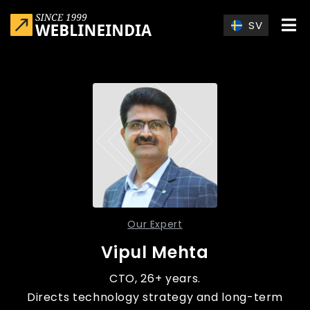
Skip to main content
SV
Our Expert
Vipul Mehta
CTO, 26+ years.
Directs technology strategy and long-term