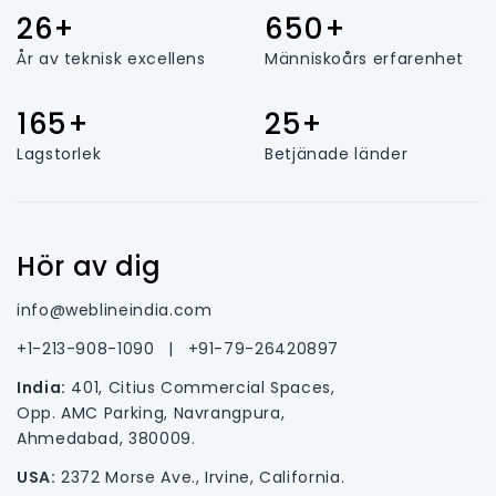
26+
650+
År av teknisk excellens
Människoårs erfarenhet
165+
25+
Lagstorlek
Betjänade länder
Hör av dig
info@weblineindia.com
+1-213-908-1090
|
+91-79-26420897
India:
401, Citius Commercial Spaces,
Opp. AMC Parking, Navrangpura,
Ahmedabad, 380009.
USA:
2372 Morse Ave., Irvine, California.