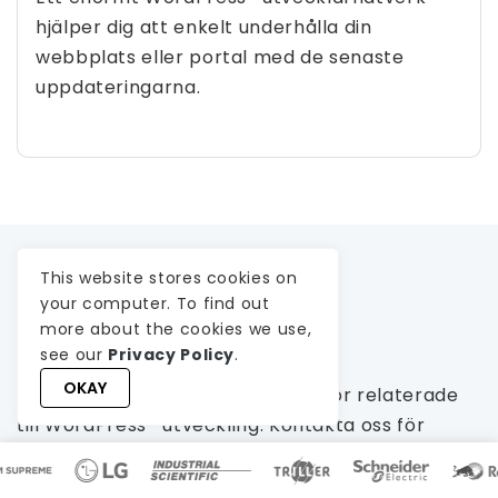
hjälper dig att enkelt underhålla din
webbplats eller portal med de senaste
uppdateringarna.
This website stores cookies on
Vanliga frågor
your computer. To find out
more about the cookies we use,
see our
Privacy Policy
.
OKAY
Hitta snabba svar på vanliga frågor relaterade
till WordPress -utveckling. Kontakta oss för
ytterligare hjälp.