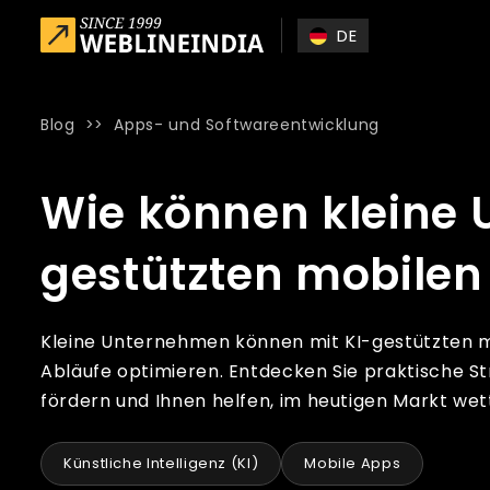
Skip to main content
DE
Blog
>>
Apps- und Softwareentwicklung
Home
»
Blog
»
Wie können kleine Unternehmen mit KI-gest
Wie können kleine 
gestützten mobilen 
Kleine Unternehmen können mit KI-gestützten mo
Abläufe optimieren. Entdecken Sie praktische S
fördern und Ihnen helfen, im heutigen Markt wet
Künstliche Intelligenz (KI)
Mobile Apps