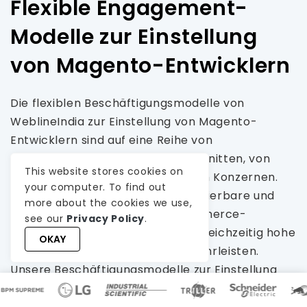
Flexible Engagement-
Modelle zur Einstellung
von Magento-Entwicklern
Die flexiblen Beschäftigungsmodelle von
WeblineIndia zur Einstellung von Magento-
Entwicklern sind auf eine Reihe von
Geschäftsanforderungen zugeschnitten, von
This website stores cookies on
Startups bis hin zu multinationalen Konzernen.
your computer. To find out
Wir konzentrieren uns darauf, skalierbare und
more about the cookies we use,
kostengünstige Magento-E-Commerce-
see our
Privacy Policy
.
Entwicklung bereitzustellen und gleichzeitig hohe
OKAY
professionelle Standards zu gewährleisten.
Unsere Beschäftigungsmodelle zur Einstellung
von Adobe Commerce-Entwicklern basieren auf
evidenzbasierten Praktiken.