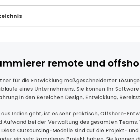
zeichnis
rammierer remote und offsho
artner für die Entwicklung maßgeschneiderter Lösun
bläufe eines Unternehmens. Sie können Ihr Softwarepr
ahrung in den Bereichen Design, Entwicklung, Bereit
s Indien geht, ist es sehr praktisch, Offshore-Entwi
und Aufwand bei der Verwaltung des gesamten Teams
n. Diese Outsourcing-Modelle sind auf die Projekt- 
es oder ein sehr komplexes Projekt haben, Sie können 