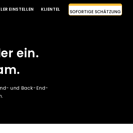
LER EINSTELLEN
KLIENTEL
SOFORTIGE SCHÄTZUNG
KONTAKTIEREN SIE UNS
AI-FIRST-ANSATZ
ENTWICKLER EINSTELLEN
er ein.
KOSTENLOSES ZITAT
am.
-End- und Back-End-
h.