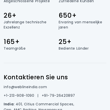
Abgeschlossene Projekte
Zufriedene Kunden
26+
650+
Jahrelange technische
Ervaring van menselijke
Exzellenz
jaren
165+
25+
Teamgröße
Bediente Länder
Kontaktieren Sie uns
info@weblineindia.com
+1-213-908-1090
|
+91-79-26420897
India:
401, Citius Commercial Spaces,
Opp. AMC Parking, Navrangpura,