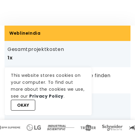
WeblineIndia
Gesamtprojektkosten
1x
Die richtigen Ressourcen/Talente finden
This website stores cookies on
your computer. To find out
1-3 Werktage
more about the cookies we use,
see our
Privacy Policy
.
Onboarding-Zeit
OKAY
1-3 Werktage
Wiederkehrende Kosten/Schulungskosten