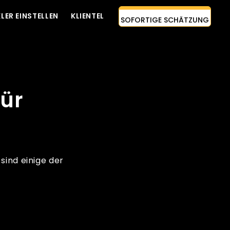
LER EINSTELLEN
KLIENTEL
SOFORTIGE SCHÄTZUNG
KONTAKTIEREN SIE UNS
AI-FIRST-ANSATZ
ENTWICKLER EINSTELLEN
für
KOSTENLOSES ZITAT
sind einige der