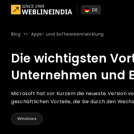
Skip to main content
DE
Blog
>>
Apps- und Softwareentwicklung
Home
»
Blog
»
Die wichtigsten Vorteile von Windows 10 fü
Die wichtigsten Vor
Unternehmen und E
Microsoft hat vor Kurzem die neueste Version vo
geschäftlichen Vorteile, die Sie durch den Wech
Windows