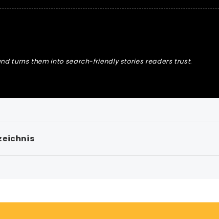
nd turns them into search-friendly stories readers trust.
zeichnis