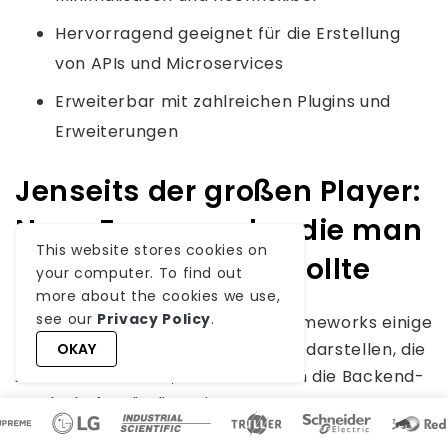
Hervorragend geeignet für die Erstellung
von APIs und Microservices
Erweiterbar mit zahlreichen Plugins und
Erweiterungen
Jenseits der großen Player:
Neue Frameworks, die man
This website stores cookies on
im Auge behalten sollte
your computer. To find out
more about the cookies we use,
see our
Privacy Policy
.
Während die oben genannten Frameworks einige
der besten Backend-Frameworks darstellen, die
OKAY
2025 zu bieten hat, entwickelt sich die Backend-
Landschaft ständig weiter.