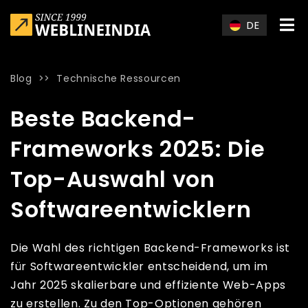
Skip to main content
DE
Blog
>>
Technische Ressourcen
Home
»
Blog
»
Beste Backend-Frameworks 2025: Die Top-Aus
Beste Backend-
Frameworks 2025: Die
Top-Auswahl von
Softwareentwicklern
Die Wahl des richtigen Backend-Frameworks ist
für Softwareentwickler entscheidend, um im
Jahr 2025 skalierbare und effiziente Web-Apps
zu erstellen. Zu den Top-Optionen gehören