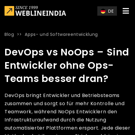
Skip to main content
DE
Blog
>>
Apps- und Softwareentwicklung
Home
»
Blog
»
DevOps vs NoOps – Sind Entwickler ohne Ops
DevOps vs NoOps – Sind
Entwickler ohne Ops-
Teams besser dran?
DevOps bringt Entwickler und Betriebsteams
zusammen und sorgt so für mehr Kontrolle und
Teamwork, während NoOps Entwicklern den
Infrastrukturaufwand durch die Nutzung
automatisierter Plattformen erspart. Jede dieser