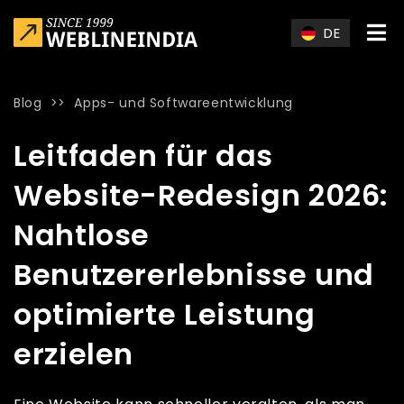
Skip to main content
DE
Blog
>>
Apps- und Softwareentwicklung
Home
»
Blog
»
Leitfaden für das Website-Redesign 2026: Naht
Leitfaden für das
Website-Redesign 2026:
Nahtlose
Benutzererlebnisse und
optimierte Leistung
erzielen