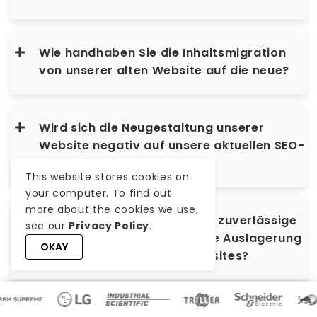
Wie handhaben Sie die Inhaltsmigration
von unserer alten Website auf die neue?
Wird sich die Neugestaltung unserer
Website negativ auf unsere aktuellen SEO-
Rankings auswirken?
This website stores cookies on
your computer. To find out
more about the cookies we use,
Warum ist WeblineIndia eine zuverlässige
see our
Privacy Policy
.
und erstklassige Wahl für die Auslagerung
OKAY
der Neugestaltung von Websites?
Was ist der Unterschied zwischen einer