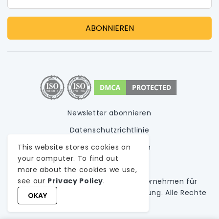
Newsletter abonnieren
Datenschutzrichtlinie
Nutzungsbedingungen
This website stores cookies on
your computer. To find out
Sitemap
more about the cookies we use,
see our
Privacy Policy
.
© 1999-
2026
WeblineIndia,
A
Unternehmen für
kundenspezifische Softwareentwicklung
. Alle Rechte
OKAY
vorbehalten.