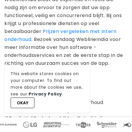
nodig zijn om ervoor te zorgen dat uw app
functioneel, veilig en concurrerend blijft. Bij ons
krijgt u professionele diensten op veel
betaalbaarder
Prijzen vergeleken met intern
onderhoud
. Bezoek vandaag WeblineIndia voor
meer informatie over hun software -
onderhoudsservices en zet de eerste stap in de
richting van duurzaam succes van de app.
This website stores cookies on
your computer. To find out
Sociale hashtags
more about the cookies we use,
see our
Privacy Policy
.
#AppOnderhoud #SoftwareOnderhoud
OKAY
#SoftwareAutomatisering
#PredictiefOnderhoud #AppOntwikkeling
#GeautomatiseerdTesten #AppPrestaties