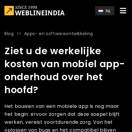
Skip to main content
NL
Blog
>>
Apps- en softwareontwikkeling
Home
»
Blog
»
Ziet u de werkelijke kosten van mobiel app-o
Ziet u de werkelijke
kosten van mobiel app-
onderhoud over het
hoofd?
Het bouwen van een mobiele app is nog maar
het begin: ervoor zorgen dat deze soepel blijft
werken, vereist voortdurende zorg. Van het
oplossen van bugs en het compatibel blijven