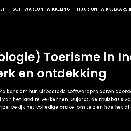
IJF
SOFTWAREONTWIKKELING
HUUR ONTWIKKELAARS I
ia: een perfecte mix van werk en ontdekking
ologie) Toerisme in In
erk en ontdekking
ieke kans om hun uitbestede softwareprojecten door
 van het land te verkennen. Gujarat, de thuisbasis va
e. Bekijk het volledige artikel om te zien hoe het a