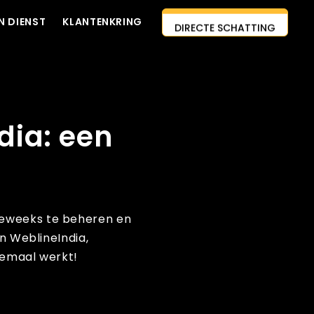
N DIENST
KLANTENKRING
DIRECTE SCHATTING
NEEM CONTACT MET ONS
AI-EERSTE AANPAK
OP
HUUR ONTWIKKELAARS IN
dia: een
GRATIS CITAAT
DIENST
deweeks te beheren en
n WeblineIndia,
llemaal werkt!