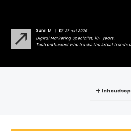
Sunil M.
|
27 mrt 2025
Digital Marketing Specialist, 10+ years.
Tech enthusiast who tracks the latest trends a
Inhoudso