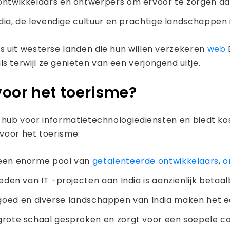
twikkelaars en ontwerpers om ervoor te zorgen dat 
ndia, de levendige cultuur en prachtige landschappen
 uit westerse landen die hun willen verzekeren
web
terwijl ze genieten van een verjongend uitje.
oor het toerisme?
 hub voor informatietechnologiediensten en biedt kos
voor het toerisme:
 een enorme pool van
getalenteerde ontwikkelaars
,
o
eden van IT -projecten aan India is aanzienlijk betaa
rfgoed en diverse landschappen van India maken het 
grote schaal gesproken en zorgt voor een soepele c