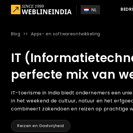
Skip to main content
BEDR
NL
Blog
>>
Apps- en softwareontwikkeling
Home
»
Blog
»
IT (Informatietechnologie) Toerisme in Ind
IT (Informatietechn
perfecte mix van w
IT-toerisme in India biedt ondernemers een un
in het weekend de cultuur, natuur en het erfgoed
combineert zakendoen en reizen op prachtige wijz
Reizen en Gastvrijheid