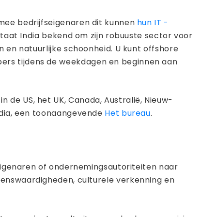
rmee bedrijfseigenaren dit kunnen
hun IT -
staat India bekend om zijn robuuste sector voor
n en natuurlijke schoonheid. U kunt offshore
pers tijdens de weekdagen en beginnen aan
 de US, het UK, Canada, Australië, Nieuw-
India, een toonaangevende
Het bureau
.
seigenaren of ondernemingsautoriteiten naar
zienswaardigheden, culturele verkenning en