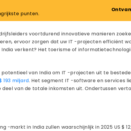
Ontvan
grijkste punten.
drijfsleiders voortdurend innovatieve manieren zoeke
eren, ervoor zorgen dat uw IT -projecten efficiënt wo
ia verkent? Het toerisme of informatietechnologie t
potentieel van India om IT -projecten uit te besteden.
$ 193 miljard
. Het segment IT -software en services li
e deel van de totale inkomsten uit. Ondertussen ver
 -markt in India zullen waarschijnlijk in 2025 US $ 12