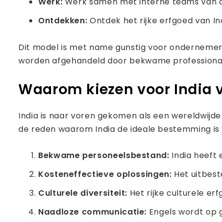
Werk:
Werk samen met interne teams van on
Ontdekken:
Ontdek het rijke erfgoed van I
Dit model is met name gunstig voor ondernemers
worden afgehandeld door bekwame professionals 
Waarom kiezen voor India v
India is naar voren gekomen als een wereldwijde
de reden waarom India de ideale bestemming is 
Bekwame personeelsbestand:
India heeft
Kosteneffectieve oplossingen:
Het uitbest
Culturele diversiteit:
Het rijke culturele e
Naadloze communicatie:
Engels wordt op 