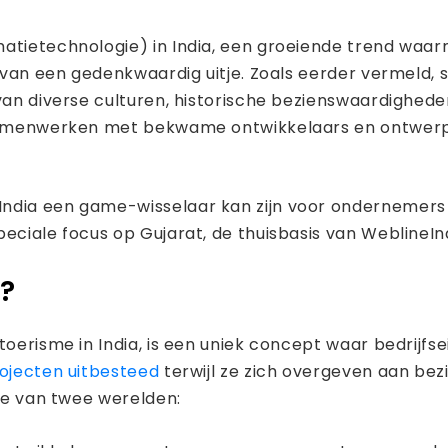
matietechnologie) in India, een groeiende trend waa
t van een gedenkwaardig uitje. Zoals eerder vermeld, 
van diverse culturen, historische bezienswaardighede
w samenwerken met bekwame ontwikkelaars en ontwer
ndia een game-wisselaar kan zijn voor ondernemers in
peciale focus op Gujarat, de thuisbasis van Webline
a?
etoerisme in India, is een uniek concept waar bedrijf
rojecten uitbesteed
terwijl ze zich overgeven aan be
ste van twee werelden: