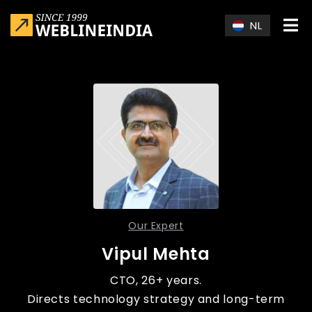
Skip to main content
NL
Our Expert
Vipul Mehta
CTO, 26+ years.
Directs technology strategy and long-term