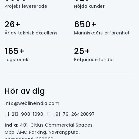
Projekt levererade
Nöjda kunder
26+
650+
År av teknisk excellens
Människoårs erfarenhet
165+
25+
Lagstorlek
Betjänade länder
Hör av dig
info@weblineindia.com
+1-213-908-1090
|
+91-79-26420897
India:
401, Citius Commercial Spaces,
Opp. AMC Parking, Navrangpura,