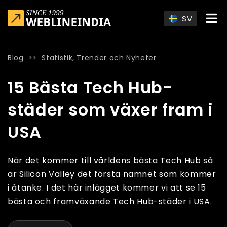
Skip to main content
SV
Blog
>>
Statistik, Trender och Nyheter
Home
»
Blog
»
15 Bästa Tech Hub-städer som växer fram i US
15 Bästa Tech Hub-
städer som växer fram i
USA
När det kommer till världens bästa Tech Hub så
är Silicon Valley det första namnet som kommer
i åtanke. I det här inlägget kommer vi att se 15
bästa och framväxande Tech Hub-städer i USA.