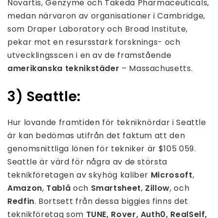
Novartis, Genzyme och Takeda Pharmaceuticals,
medan närvaron av organisationer i Cambridge,
som Draper Laboratory och Broad Institute,
pekar mot en resursstark forsknings- och
utvecklingsscen i en av de framstående
amerikanska teknikstäder
– Massachusetts.
3) Seattle:
Hur lovande framtiden för tekniknördar i Seattle
är kan bedömas utifrån det faktum att den
genomsnittliga lönen för tekniker är $105 059.
Seattle är värd för några av de största
teknikföretagen av skyhög kaliber
Microsoft
,
Amazon
,
Tablå
och
Smartsheet
,
Zillow
, och
Redfin
. Bortsett från dessa biggies finns det
teknikföretag som
TUNE, Rover, Auth0, RealSelf,