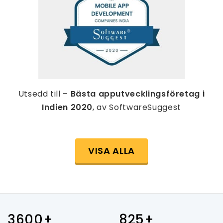
Utsedd till –
Bästa apputvecklingsföretag i
Indien 2020
, av SoftwareSuggest
VISA ALLA
3600+
825+