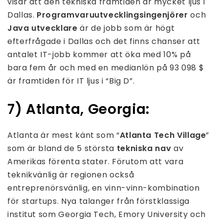
visar att den tekniska framtiden är mycket ljus i
Dallas.
Programvaruutvecklingsingenjörer
och
Java utvecklare
är de jobb som är högt
efterfrågade i Dallas och det finns chanser att
antalet IT-jobb kommer att öka med 10% på
bara fem år och med en medianlön på 93 098 $
är framtiden för IT ljus i “Big D”.
7) Atlanta, Georgia:
Atlanta är mest känt som “
Atlanta Tech Village
”
som är bland de 5 största
tekniska nav
av
Amerikas förenta stater. Förutom att vara
teknikvänlig är regionen också
entreprenörsvänlig, en vinn-vinn-kombination
för startups. Nya talanger från förstklassiga
institut som Georgia Tech, Emory University och