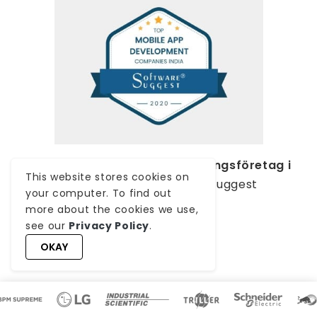
Utsedd till –
Bästa apputvecklingsföretag i
This website stores cookies on
Indien 2020
, av SoftwareSuggest
your computer. To find out
more about the cookies we use,
see our
Privacy Policy
.
VISA ALLA
OKAY