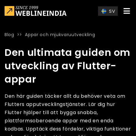
Skip to main content
SV
Blog
>>
Appar och mjukvaruutveckling
Home
»
Blog
»
Den ultimata guiden om utveckling av Flutter-
Den ultimata guiden om
utveckling av Flutter-
appar
Den här guiden täcker allt du behöver veta om
Flutters apputvecklingstjänster. Lär dig hur
Flutter hjälper till att bygga snabba,
plattformsoberoende appar med en enda
kodbas. Upptäck dess fördelar, viktiga funktioner