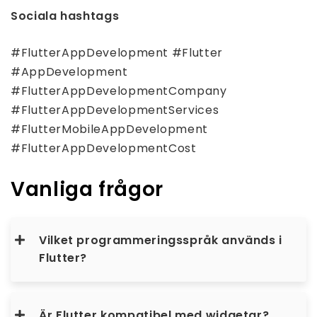
Sociala hashtags
#FlutterAppDevelopment #Flutter
#AppDevelopment
#FlutterAppDevelopmentCompany
#FlutterAppDevelopmentServices
#FlutterMobileAppDevelopment
#FlutterAppDevelopmentCost
Vanliga frågor
Vilket programmeringsspråk används i
Flutter?
Är Flutter kompatibel med widgetar?