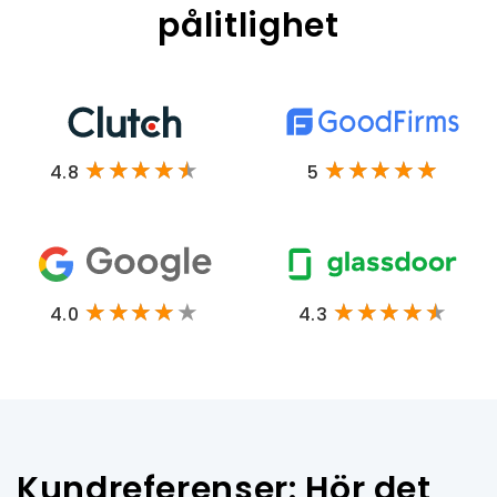
pålitlighet
4.8
5
4.0
4.3
Kundreferenser: Hör det