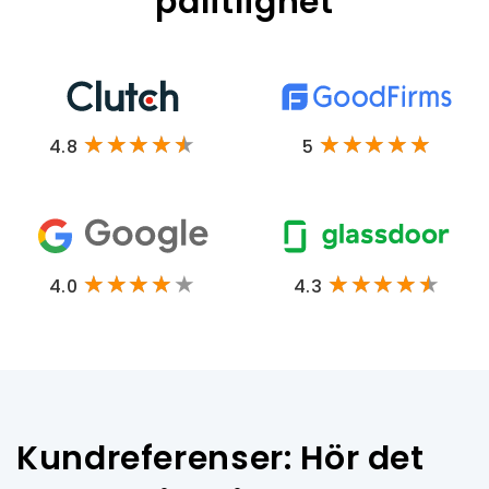
pålitlighet
4.8
5
4.0
4.3
Kundreferenser: Hör det