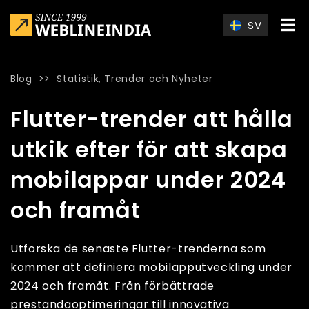
Skip to main content
SV
Blog
>>
Statistik, Trender och Nyheter
Home
»
Blog
»
Flutter-trender att hålla utkik efter för att s
Flutter-trender att hålla
utkik efter för att skapa
mobilappar under 2024
och framåt
Utforska de senaste Flutter-trenderna som
kommer att definiera mobilapputveckling under
2024 och framåt. Från förbättrade
prestandaoptimeringar till innovativa