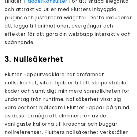
tillåter
Fladderkonsulter
För att skapa eleganta
och attraktiva UI: er med Flutters inbyggda
plugins och justerbara widgetar. Detta inkluderar
att lägga till animationer, övergångar och
effekter för att göra din webbapp interaktiv och
spännande.
3. Nullsäkerhet
Flutter -apputvecklare har omfamnat
nollsäkerhet, vilket hjälper till att skapa stabila
koder och samtidigt minimera sannolikheten för
undantag från runtime. Nollsäkerhet visar sig
vara oerhört hjälpsam i Flutter -appar på grund
av dess förmåga att eliminera en av de
vanligaste källorna till kraschar och buggar:
nollreferenser. Flutters nollsäkerhet verkställer