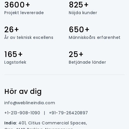
3600+
825+
Projekt levererade
Nöjda kunder
26+
650+
År av teknisk excellens
Människoårs erfarenhet
165+
25+
Lagstorlek
Betjänade länder
Hör av dig
info@weblineindia.com
+1-213-908-1090
|
+91-79-26420897
India:
401, Citius Commercial Spaces,