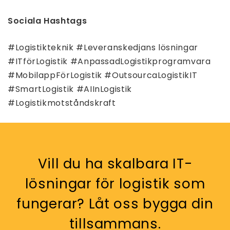
Sociala Hashtags
#Logistikteknik #Leveranskedjans lösningar
#ITförLogistik #AnpassadLogistikprogramvara
#MobilappFörLogistik #OutsourcaLogistikIT
#SmartLogistik #AIInLogistik
#Logistikmotståndskraft
Vill du ha skalbara IT-
lösningar för logistik som
fungerar? Låt oss bygga din
tillsammans.