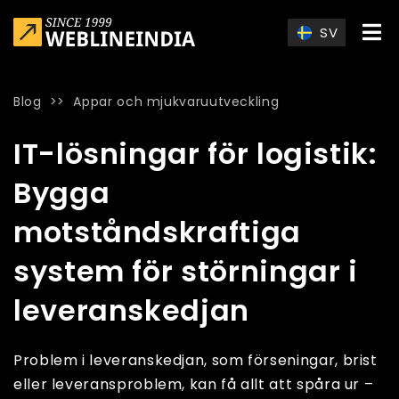
Skip to main content
SV
Blog
>>
Appar och mjukvaruutveckling
Home
»
Blog
»
IT-lösningar för logistik: Bygga motståndskraft
IT-lösningar för logistik:
Bygga
motståndskraftiga
system för störningar i
leveranskedjan
Problem i leveranskedjan, som förseningar, brist
eller leveransproblem, kan få allt att spåra ur –