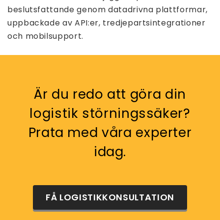
beslutsfattande genom datadrivna plattformar,
uppbackade av API:er, tredjepartsintegrationer
och mobilsupport.
Är du redo att göra din
logistik störningssäker?
Prata med våra experter
idag.
FÅ LOGISTIKKONSULTATION