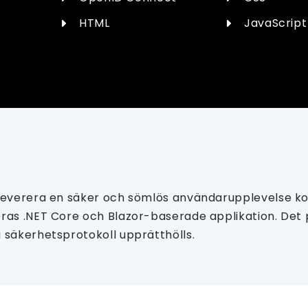
HTML
JavaScript
leverera en säker och sömlös användarupplevelse kon
ras .NET Core och Blazor-baserade applikation. Det 
 säkerhetsprotokoll upprätthölls.