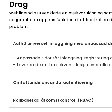
Drag
WeblineIndia utvecklade en mjukvarulösning so
noggrant och appens funktionalitet kontrollerad
problem.
Auth0 universell inloggning med anpassad d
– Anpassade sidor för inloggning, registrerin
– Levererade en konsekvent design över alla a
Omfattande användarautentisering
Rollbaserad åtkomstkontroll (RBAC)