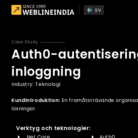
Skip to main content
SV
Case Study
Auth0-autentisering
inloggning
Industry:
Teknologi
Kundintroduktion:
En framåtsträvande organisat
lösningar.
Verktyg och teknologier:
.Net Core
Auth0