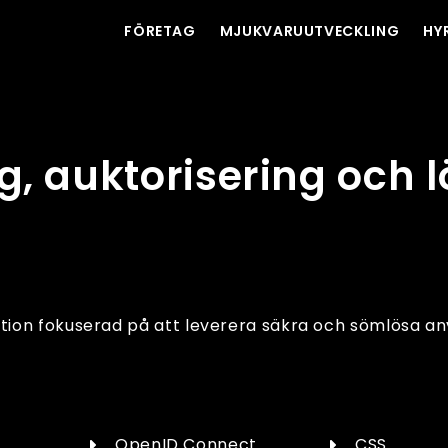
FÖRETAG
MJUKVARUUTVECKLING
HY
, auktorisering och 
ion fokuserad på att leverera säkra och sömlösa a
OpenID Connect
CSS