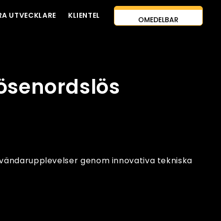
RA UTVECKLARE
KLIENTEL
OMEDELBAR
KONTAKTA OSS
UPPSKATTNING
AI-FÖRSTA
TILLVÄGAGÅNGSSÄTT
HYRA UTVECKLARE
lösenordslös
GRATIS OFFERT
nvändarupplevelser genom innovativa tekniska