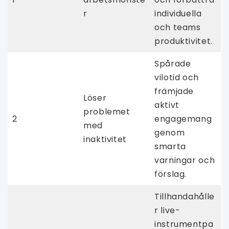
r
individuella
och teams
produktivitet.
Spårade
vilotid och
främjade
Löser
aktivt
problemet
2
engagemang
med
genom
inaktivitet
smarta
varningar och
förslag.
Tillhandahålle
r live-
instrumentpa