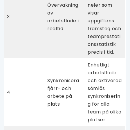
Övervakning
neler som
av
visar
3
arbetsflöde i
uppgiftens
realtid
framsteg och
teamprestati
onsstatistik
precis i tid.
Enhetligt
arbetsflöde
Synkronisera
och aktiverad
fjärr- och
sömlös
4
arbete på
synkroniserin
plats
g för alla
team på olika
platser.