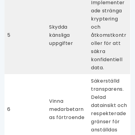
Implementer
ade stränga
kryptering
Skydda
och
5
känsliga
åtkomstkontr
uppgifter
oller för att
säkra
konfidentiell
data.
Säkerställd
transparens.
Delad
Vinna
datainsikt och
6
medarbetarn
respekterade
as förtroende
gränser för
anställdas