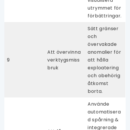
visualisera
utrymmet för
förbättringar.
Sätt gränser
och
övervakade
Att övervinna
anomalier för
9
verktygsmiss
att hålla
bruk
exploatering
och obehörig
åtkomst
borta.
Använde
automatisera
d spårning &
integrerade