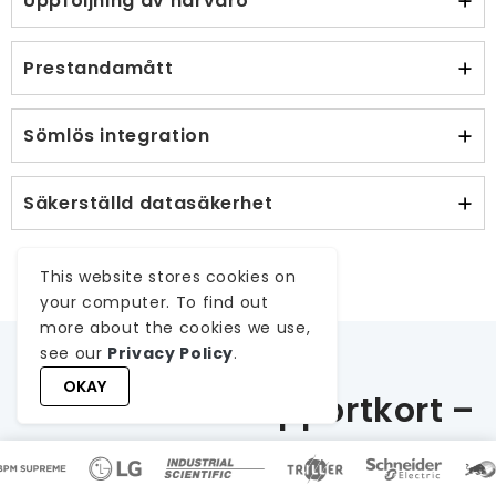
Uppföljning av närvaro
Prestandamått
Sömlös integration
Säkerställd datasäkerhet
This website stores cookies on
your computer. To find out
more about the cookies we use,
see our
Privacy Policy
.
OKAY
Worktualize Rapportkort –
En lönsam spin-off
Efter fyra månaders implementering av