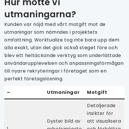
Hur mötte vi
utmaningarna?
Kunden var nöjd med vårt motgift mot de
utmaningar som nämndes i projektets
omfattning. Worktualize tog inte bara upp dem
alla exakt, utan det gick också steget före och
blev ett heltäckande verktyg som underlättade
användarupplevelsen och anpassningsförmågan
till nyare rekryteringar i företaget som en
perfekt företagslösning.
–
Utmaningar
Motgift
Detaljerade
insikter för
Dyster bild av
att visualisera
1
arbetsmönste
och förbättra