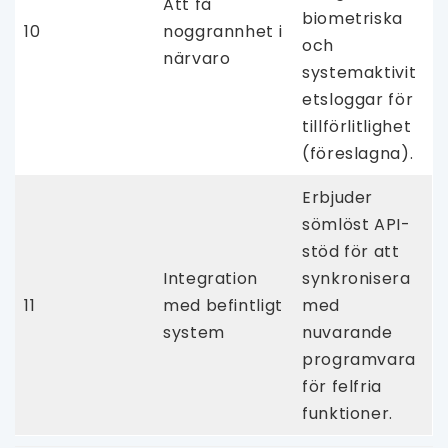
Att få
biometriska
10
noggrannhet i
och
närvaro
systemaktivit
etsloggar för
tillförlitlighet
(föreslagna).
Erbjuder
sömlöst API-
stöd för att
Integration
synkronisera
11
med befintligt
med
system
nuvarande
programvara
för felfria
funktioner.