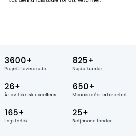
Läs denna fallstudie för att veta mer.
3600+
825+
Projekt levererade
Nöjda kunder
26+
650+
År av teknisk excellens
Människoårs erfarenhet
165+
25+
Lagstorlek
Betjänade länder