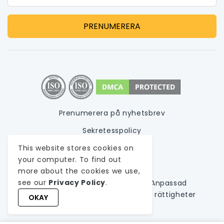
Prenumerera på nyhetsbrev
Sekretesspolicy
Användarvillkor
This website stores cookies on
your computer. To find out
Webbplatskarta
more about the cookies we use,
see our
Privacy Policy
.
© 1999-
2026
WeblineIndia,
A
Anpassad
mjukvaruutvecklingsföretag
. Alla rättigheter
OKAY
reserverade.