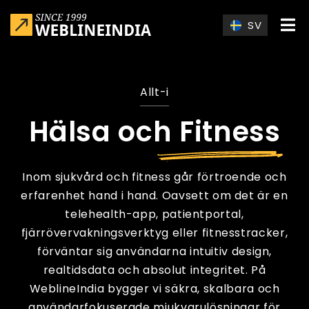
Skip to main content
SV
Allt-i
Hälsa och Fitness
Inom sjukvård och fitness går förtroende och
erfarenhet hand i hand. Oavsett om det är en
telehealth-app, patientportal,
fjärrövervakningsverktyg eller fitnesstracker,
förväntar sig användarna intuitiv design,
realtidsdata och absolut integritet. På
WeblineIndia bygger vi säkra, skalbara och
användarfokuserade
mjukvarulösningar för