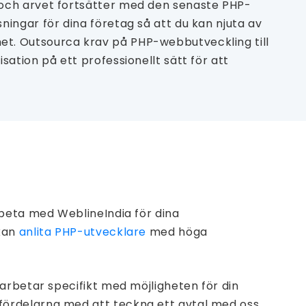
 och arvet fortsätter med den senaste PHP-
ingar för dina företag så att du kan njuta av
t. Outsourca krav på PHP-webbutveckling till
tion på ett professionellt sätt för att
rbeta med WeblineIndia för dina
 kan
anlita PHP-utvecklare
med höga
arbetar specifikt med möjligheten för din
ördelarna med att teckna ett avtal med oss.