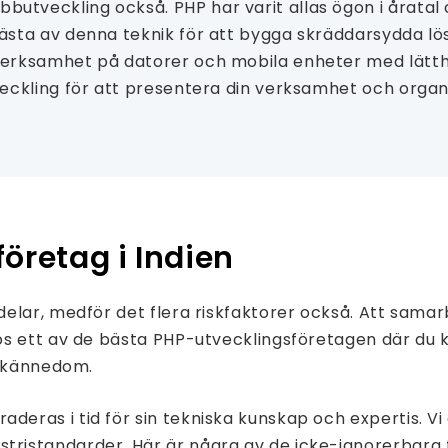
tveckling också. PHP har varit allas ögon i åratal
ta av denna teknik för att bygga skräddarsydda lösn
erksamhet på datorer och mobila enheter med lätthe
ckling för att presentera din verksamhet och organisa
öretag i Indien
elar, medför det flera riskfaktorer också. Att sama
os ett av de bästa PHP-utvecklingsföretagen där du
chkännedom.
ras i tid för sin tekniska kunskap och expertis. Vi 
ristandarder. Här är några av de icke-ignorerbara f