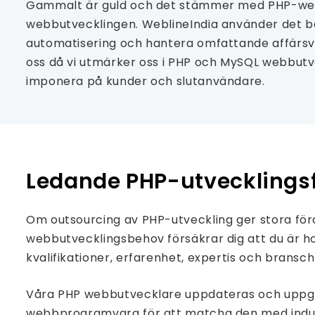
Gammalt är guld och det stämmer med PHP-webbu
webbutvecklingen. WeblineIndia använder det bäs
automatisering och hantera omfattande affärsv
oss då vi utmärker oss i PHP och MySQL webbutve
imponera på kunder och slutanvändare.
Ledande PHP-utvecklingsf
Om outsourcing av PHP-utveckling ger stora förd
webbutvecklingsbehov försäkrar dig att du är h
kvalifikationer, erfarenhet, expertis och brans
Våra PHP webbutvecklare uppdateras och uppgrade
webbprogramvara för att matcha den med indust