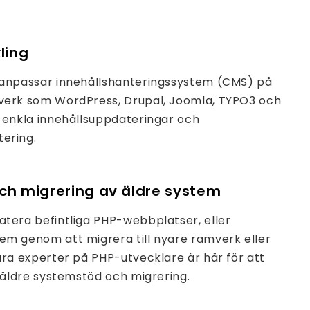
ling
 anpassar innehållshanteringssystem (CMS) på
verk som WordPress, Drupal, Joomla, TYPO3 och
 enkla innehållsuppdateringar och
ering.
och migrering av äldre system
tera befintliga PHP-webbplatser, eller
m genom att migrera till nyare ramverk eller
åra experter på PHP-utvecklare är här för att
d äldre systemstöd och migrering.