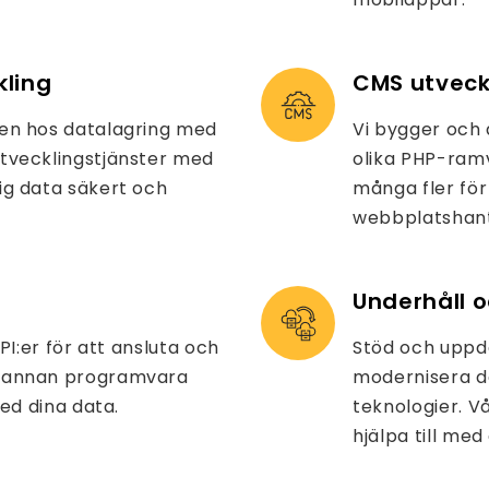
ling
CMS utveck
ten hos datalagring med
Vi bygger och
utvecklingstjänster med
olika PHP-ram
ig data säkert och
många fler för
webbplatshant
Underhåll 
PI:er för att ansluta och
Stöd och uppda
d annan programvara
modernisera de
med dina data.
teknologier. V
hjälpa till me