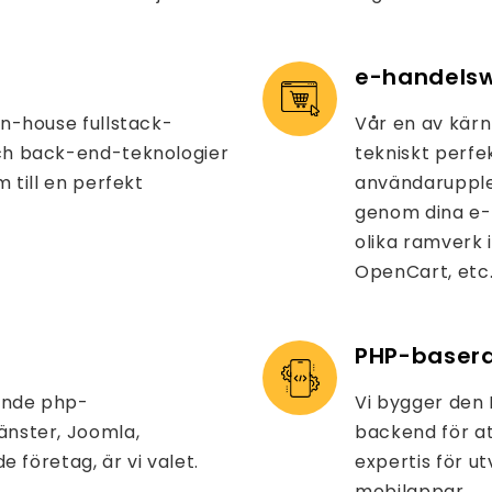
e-handels
n-house fullstack-
Vår en av kär
ch back-end-teknologier
tekniskt perfe
 till en perfekt
användarupplev
genom dina e-h
olika ramverk
OpenCart, etc
PHP-baser
gande php-
Vi bygger den 
änster, Joomla,
backend för at
e företag, är vi valet.
expertis för u
mobilappar.