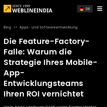
Skip to main content
DE
Blog
>>
Apps- und Softwareentwicklung
Home
»
Blog
»
Die Feature-Factory-Falle: Warum die Strategi
Die Feature-Factory-
Falle: Warum die
Strategie Ihres Mobile-
App-
Entwicklungsteams
Ihren ROI vernichtet