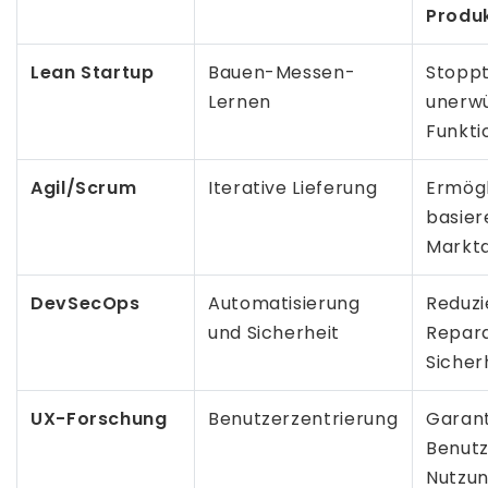
Produ
Lean Startup
Bauen-Messen-
Stoppt
Lernen
unerw
Funkti
Agil/Scrum
Iterative Lieferung
Ermögl
basier
Markt
DevSecOps
Automatisierung
Reduzi
und Sicherheit
Repara
Sicher
UX-Forschung
Benutzerzentrierung
Garant
Benutz
Nutzun