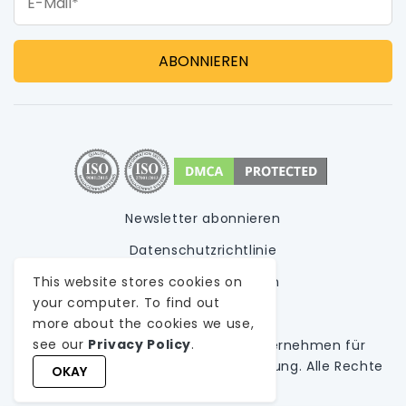
Newsletter abonnieren
Datenschutzrichtlinie
Nutzungsbedingungen
This website stores cookies on
your computer. To find out
Sitemap
more about the cookies we use,
see our
Privacy Policy
.
© 1999-
2026
WeblineIndia,
A
Unternehmen für
kundenspezifische Softwareentwicklung
. Alle Rechte
OKAY
vorbehalten.