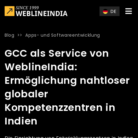
Skip to main content
DE
Blog
>>
Apps- und Softwareentwicklung
Home
»
Blog
»
GCC als Service von WeblineIndia: Ermöglichu
GCC als Service von
WeblineIndia:
Ermöglichung nahtloser
globaler
Kompetenzzentren in
Indien