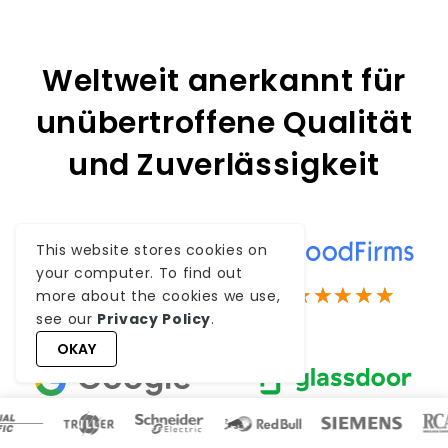
Weltweit anerkannt für
unübertroffene Qualität
und Zuverlässigkeit
This website stores cookies on
your computer. To find out
more about the cookies we use,
4.8
5
see our
Privacy Policy
.
OKAY
4.0
4.3