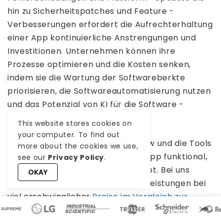
hin zu Sicherheitspatches und Feature -
Verbesserungen erfordert die Aufrechterhaltung
einer App kontinuierliche Anstrengungen und
Investitionen. Unternehmen können ihre
Prozesse optimieren und die Kosten senken,
indem sie die Wartung der Softwareberkte
priorisieren, die Softwareautomatisierung nutzen
und das Potenzial von KI für die Software -
Wartung untersuchen.
This website stores cookies on
your computer. To find out
WeblineIndia bietet das Know -how und die Tools
more about the cookies we use,
an, um sicherzustellen, dass Ihre App funktional,
see our
Privacy Policy
.
sicher und wettbewerbsfähig bleibt. Bei uns
OKAY
erhalten Sie professionelle Dienstleistungen bei
viel erschwinglicher
Preise im Vergleich zur
firmeneigenen Wartung
. Besuchen Sie