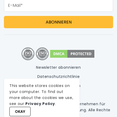
E-Mail*
Newsletter abonnieren
Datenschutzrichtlinie
This website stores cookies on
Nutzungsbedingungen
your computer. To find out
Sitemap
more about the cookies we use,
see our
Privacy Policy
.
© 1999-
2026
WeblineIndia,
A
Unternehmen für
kundenspezifische Softwareentwicklung
. Alle Rechte
OKAY
vorbehalten.