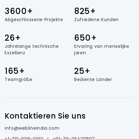
3600+
825+
Abgeschlossene Projekte
Zufriedene Kunden
26+
650+
Jahrelange technische
Ervaring van menselijke
Exzellenz
jaren
165+
25+
Teamgröße
Bediente Länder
Kontaktieren Sie uns
info@weblineindia.com
+1-213-908-1090
|
+91-79-26420897