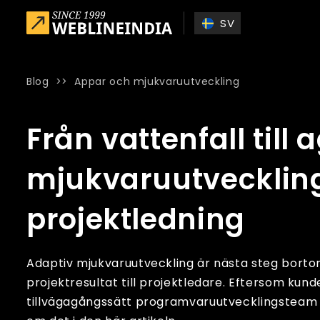
Skip to main content
SV
Blog
>>
Appar och mjukvaruutveckling
Home
»
Blog
»
Från vattenfall till agilt: varför adaptiv mj
Från vattenfall till 
mjukvaruutveckling
projektledning
Adaptiv mjukvaruutveckling är nästa steg bortom 
projektresultat till projektledare. Eftersom kun
tillvägagångssätt programvaruutvecklingsteam 