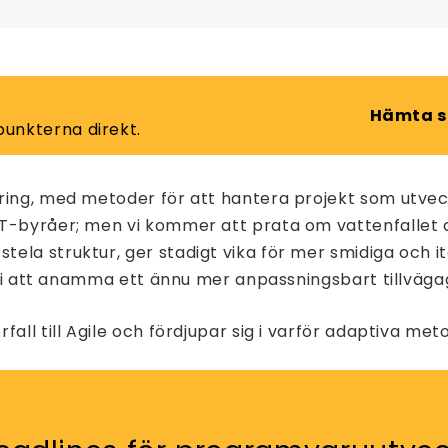
Hämta s
 punkterna direkt.
ing, med metoder för att hantera projekt som utveckla
IT-byråer; men vi kommer att prata om vattenfallet 
ela struktur, ger stadigt vika för mer smidiga och it
den i att anamma ett ännu mer anpassningsbart tillväg
all till Agile och fördjupar sig i varför adaptiva met