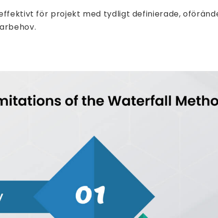
ffektivt för projekt med tydligt definierade, oföränd
darbehov.