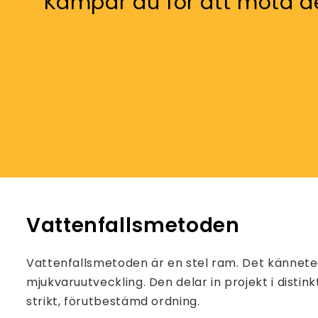
Kämpar du för att möta d
Vattenfallsmetoden
Vattenfallsmetoden är en stel ram. Det kännetec
mjukvaruutveckling. Den delar in projekt i distink
strikt, förutbestämd ordning.