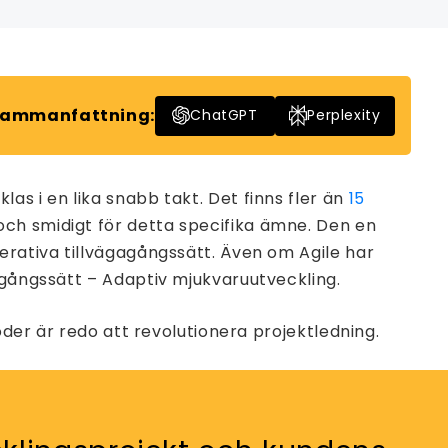
ammanfattning:
ChatGPT
Perplexity
s i en lika snabb takt. Det finns fler än
15
och smidigt för detta specifika ämne. Den en
erativa tillvägagångssätt. Även om Agile har
agångssätt – Adaptiv mjukvaruutveckling.
oder är redo att revolutionera projektledning.