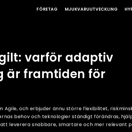
FÖRETAG
MJUKVARUUTVECKLING
HY
ukvaruutveckling är framtiden för projektledning
agilt: varför adaptiv
 är framtiden för
Agile, och erbjuder ännu större flexibilitet, riskmin
dernas behov och teknologier ständigt förändras, hjäl
att leverera snabbare, smartare och mer relevant 