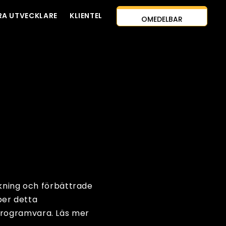
OMEDELBAR
RA UTVECKLARE
KLIENTEL
KONTAKTA OSS
UPPSKATTNING
AI-FÖRSTA
TILLVÄGAGÅNGSSÄTT
HYRA UTVECKLARE
GRATIS OFFERT
skning och förbättrade
per detta
programvara. Läs mer