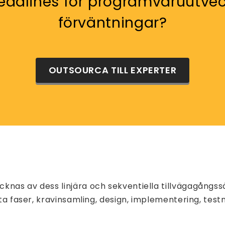
eadlines för programvaruutvec
förväntningar?
OUTSOURCA TILL EXPERTER
knas av dess linjära och sekventiella tillvägagångs
ta faser, kravinsamling, design, implementering, testn