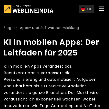
Skip to main content
DE
Blog
>>
Apps- und Softwareentwicklung
Home
»
Blog
»
KI in mobilen Apps: Der Leitfaden für 2025
KI in mobilen Apps: Der
Leitfaden für 2025
KI in mobilen Apps verändert das
Benutzererlebnis, verbessert die
Personalisierung und automatisiert Aufgaben.
Von Chatbots bis zu Predictive Analytics
verändert sie ganze Branchen. Der Markt wird
voraussichtlich exponentiell wachsen, wobei
Innovationen wie Edge Computing und AIoT den