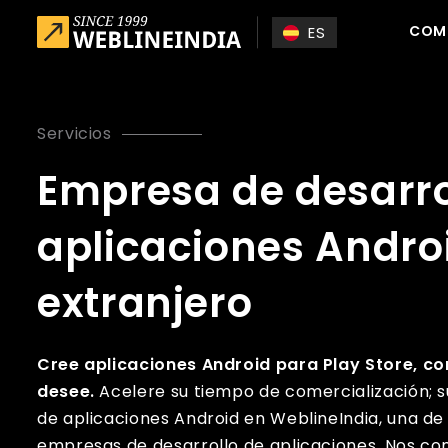
Skip to main content
COM
ES
Servicios
Empresa de desarro
aplicaciones Androi
extranjero
Cree aplicaciones Android para Play Store, c
desee.
Acelere su tiempo de comercialización; s
de aplicaciones Android en WeblineIndia, una de 
empresas de desarrollo de aplicaciones. Nos 