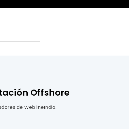
tación Offshore
adores de WeblineIndia.