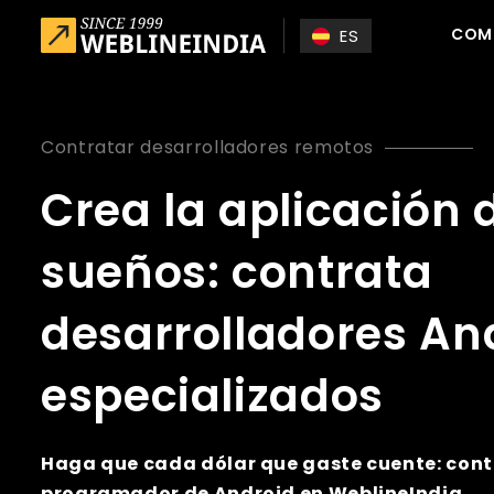
Skip to main content
COM
ES
Contratar desarrolladores remotos
Crea la aplicación 
sueños: contrata
desarrolladores An
especializados
Haga que cada dólar que gaste cuente: cont
programador de Android en WeblineIndia