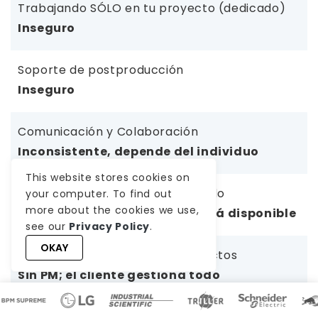
Trabajando SÓLO en tu proyecto (dedicado)
Inseguro
Soporte de postproducción
Inseguro
Comunicación y Colaboración
Inconsistente, depende del individuo
This website stores cookies on
Continuidad del Equipo & Respaldo
your computer. To find out
more about the cookies we use,
Sin respaldo; retrasos si no está disponible
see our
Privacy Policy
.
OKAY
Supervisión de Gestión de Proyectos
Sin PM; el cliente gestiona todo