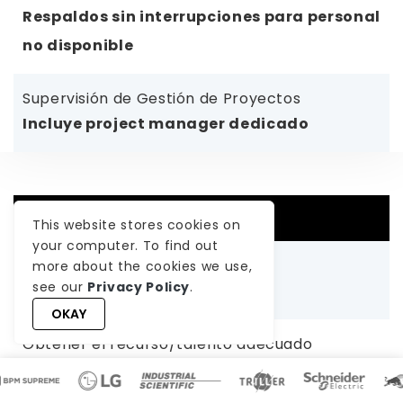
Respaldos sin interrupciones para personal
no disponible
Supervisión de Gestión de Proyectos
Incluye project manager dedicado
Desarrollo interno
This website stores cookies on
your computer. To find out
Costo total del proyecto
more about the cookies we use,
see our
Privacy Policy
.
4x
OKAY
Obtener el recurso/talento adecuado
4-6 semanas