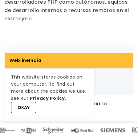
desarrolladores PHP como autónomos, equipos
de desarrollo internos o recursos remotos en el
extranjero.
WeblineIndia
Costo total del proyecto
This website stores cookies on
your computer. To find out
1x
more about the cookies we use,
see our
Privacy Policy
.
Obtener el recurso/talento adecuado
OKAY
1-3 días hábiles
tiempo de incorporación