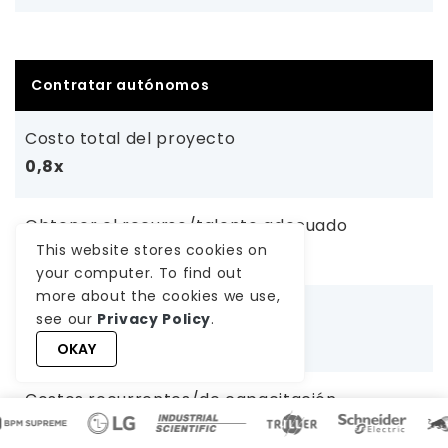
Contratar autónomos
Costo total del proyecto
0,8x
Obtener el recurso/talento adecuado
This website stores cookies on
1-2 semanas
your computer. To find out
more about the cookies we use,
tiempo de incorporación
see our
Privacy Policy
.
1-2 semanas
OKAY
Costos recurrentes/de capacitación
0