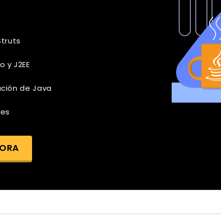
Struts
o y J2EE
ación de Java
les
HORA