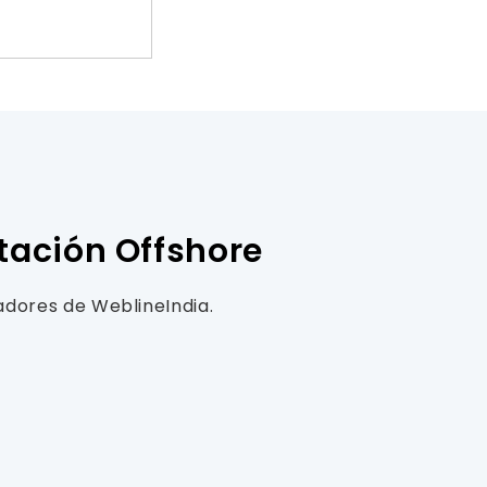
tación Offshore
adores de WeblineIndia.