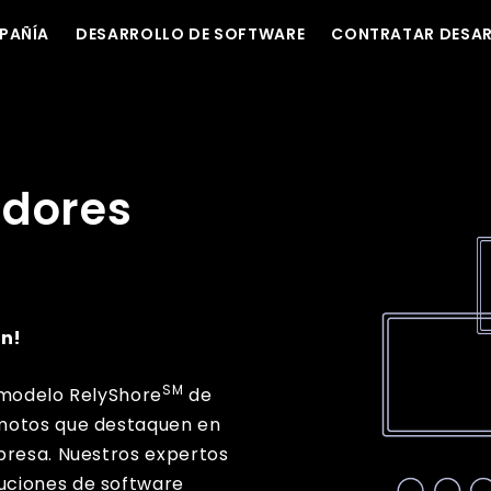
PAÑÍA
DESARROLLO DE SOFTWARE
CONTRATAR DESA
adores
ón!
SM
 modelo RelyShore
de
emotos que destaquen en
presa. Nuestros expertos
uciones de software