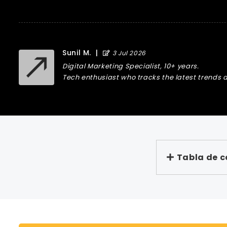
Sunil M.
|
3 Jul 2026
Digital Marketing Specialist, 10+ years.
Tech enthusiast who tracks the latest trends a
Tabla de 