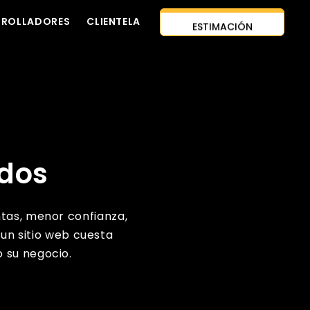
RROLLADORES
CLIENTELA
ESTIMACIÓN
PROYECTOS
CONTÁCTENOS
INSTANTÁNEA
ENFOQUE DE PRIMER AÑO
CONTRATAR
DESARROLLADORES
CITA GRATUITA
idos
ntas, menor confianza,
 un sitio web cuesta
 su negocio.