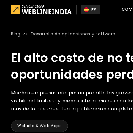
Skip to main content
COM
ES
Blog
>>
Desarrollo de aplicaciones y software
Home
»
Blog
»
El alto costo de no tener un sitio web: op
El alto costo de no 
oportunidades perd
Muchas empresas aún pasan por alto las graves 
visibilidad limitada y menos interacciones con lo
más de lo que cree. Lea la publicación complet
Website & Web Apps