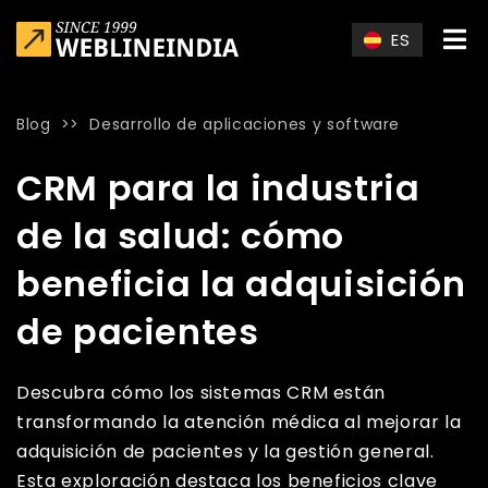
Skip to main content
ES
Blog
>>
Desarrollo de aplicaciones y software
Home
»
Blog
»
CRM para la industria de la salud: cómo benef
CRM para la industria
de la salud: cómo
beneficia la adquisición
de pacientes
Descubra cómo los sistemas CRM están
transformando la atención médica al mejorar la
adquisición de pacientes y la gestión general.
Esta exploración destaca los beneficios clave