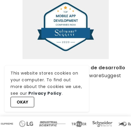
Premiada como –
Mejor empresa de desarrollo
This website stores cookies on
de apps en India 2020
, por SoftwareSuggest
your computer. To find out
more about the cookies we use,
see our
Privacy Policy
.
VER TODO
OKAY