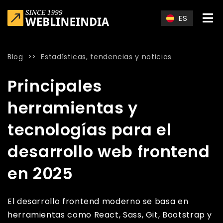
Skip to main content
ES
Blog
>>
Estadísticas, tendencias y noticias
Home
»
Blog
»
Principales herramientas y tecnologías para e
Principales
herramientas y
tecnologías para el
desarrollo web frontend
en 2025
El desarrollo frontend moderno se basa en
herramientas como React, Sass, Git, Bootstrap y