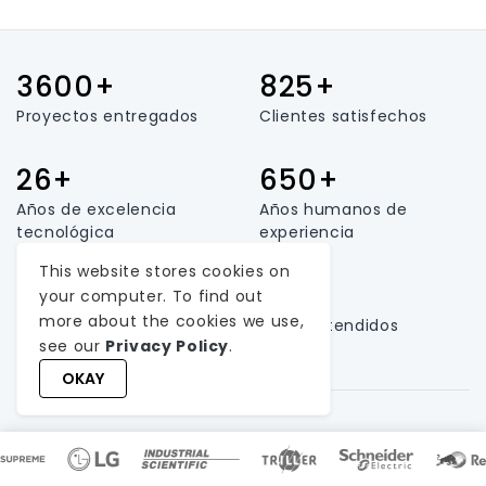
3600+
825+
Proyectos entregados
Clientes satisfechos
26+
650+
Años de excelencia
Años humanos de
tecnológica
experiencia
This website stores cookies on
165+
25+
your computer. To find out
more about the cookies we use,
Tamaño del equipo
Países atendidos
see our
Privacy Policy
.
OKAY
Ponte en contacto con nosotros