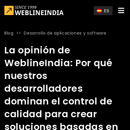
Skip to main content
ES
Blog
>>
Desarrollo de aplicaciones y software
Home
»
Blog
»
La opinión de WeblineIndia: Por qué nuestros 
La opinión de
WeblineIndia: Por qué
nuestros
desarrolladores
dominan el control de
calidad para crear
soluciones basadas en