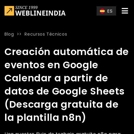
Skip to main content
ES
Blog
>>
Recursos Técnicos
Home
»
Blog
»
Creación automática de eventos en Google Cal
Creación automática de
eventos en Google
Calendar a partir de
datos de Google Sheets
(Descarga gratuita de
la plantilla n8n)