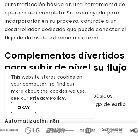
automatización básica en una herramienta de
operaciones completa. Si desea ayuda para
incorporarlos en su proceso, contrate a un
desarrollador dedicado que pueda conectar el
flujo de datos de extremo a extremo.
Complementos divertidos
para subir de nivel su flujo
n8n
This website stores cookies on
your computer. To find out
more about the cookies we use,
Una vez que tenga los conceptos básicos
see our
Privacy Policy
.
funcionando, es hora de agregar algo de estilo.
OKAY
Estos mini-mods pueden hacer tu
Automatización n8n
más inteligente, más amigable y más útil para
las personas que confían en ello todos los días.